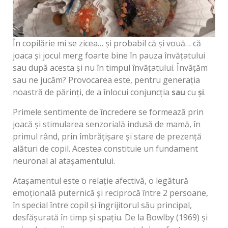
În copilărie mi se zicea… și probabil că și vouă… că
joaca și jocul merg foarte bine în pauza învățatului
sau după acesta și nu în timpul învățatului. Învățăm
sau ne jucăm? Provocarea este, pentru generația
noastră de părinți, de a înlocui conjuncția
sau
cu
și
.
Primele sentimente de încredere se formează prin
joacă și stimularea senzorială indusă de mamă, în
primul rând, prin îmbrățișare și stare de prezență
alături de copil. Acestea constituie un fundament
neuronal al atașamentului.
Atașamentul este o relație afectivă, o legătură
emoțională puternică și reciprocă între 2 persoane,
în special între copil și îngrijitorul său principal,
desfășurată în timp și spațiu. De la Bowlby (1969) și