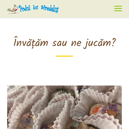
Skip
to
content
Învățăm sau ne jucăm?