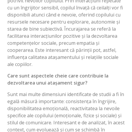
potrivit nevoilor copilului. Prin interacțiuni repetate
cu un îngrijitor sensibil, copilul învață că ceilalți vor fi
disponibili atunci când e nevoie, oferind copilului cu
resursele necesare pentru explorare, autonomie și
starea de bine subiectivă. Încurajarea se referă la
facilitarea interacțiunilor pozitive și la dezvoltarea
competențelor sociale, precum empatia și
cooperarea. Este interesant că părinții pot, astfel,
influența calitatea atașamentului și relațiile sociale
ale copiilor.
Care sunt aspectele cheie care contribuie la
dezvoltarea unui atașament sigur?
Sunt mai multe dimensiuni identificate de studii a fi în
egală măsură importante: consistența în îngrijire,
disponibilitatea emoțională, reactivitatea la nevoile
specifice ale copilului (emoționale, fizice și sociale) și
stilul de comunicare. Interesant e de analizat, în acest
context, cum evoluează și cum se schimbă în