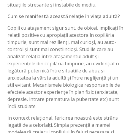
situațiile stresante și instabile de mediu.
Cum se manifestă această relație în viața adultă?
Copiii cu atașament sigur sunt, de obicei, implicați în
relații pozitive cu apropiații acestora în copilăria
timpurie, sunt mai rezilienți, mai curioși, au auto-
control și sunt mai conștiincioși. Studiile care au
analizat relația între atașamentul adult și
experiențele din copilăria timpurie, au evidențiat o
legătură puternică între situațiile de abuz și
anxietatea la vârsta adultă și între neglijență și un
stil evitant. Mecanismele biologice responsabile de
efectele acestor experiențe în plan fizic (anxietate,
depresie, intrare prematură la pubertate etc) sunt
încă studiate.
In context relațional, fericirea noastră este strâns
legată de a celorlalți. Simpla prezență a mamei
modelează creierul copilului în feluri necesare și