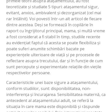
primele teorii asupra atașamentului, au fost
teoretizate și studiate 5 tipuri: atașamentul sigur,
evitant, anxios, ambivalent și dezorganizat (cel mai
rar întâlnit). Voi povesti într-un alt articol de fiecare
dintre acestea. Deși se formează în copilărie în
raport cu îngrijitorul principal, mama, și multă vreme
a fost considerat a fi stabil în timp, studiile recente
au evidențiat faptul că acesta se poate flexibiliza și
poate suferi anumite schimbări bazate pe
experiențele ulterioare de viață și pe procesele de
reflectare asupra trecutului, dar și în funcție de cum
sunt percepute și experimentate relațiile din viețile
respectivelor persoane.
Caracteristicile unei baze sigure a atașamentului,
conform studiilor, sunt: disponibilitatea, non-
interferența și încurajarea. Sensibilitatea maternă, ca
antecedent al atașamentului adult, se referă la
situația în care mama este disponibilă și răspunde