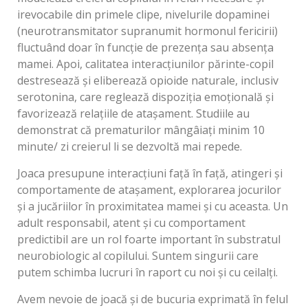
irevocabile din primele clipe, nivelurile dopaminei
(neurotransmitator supranumit hormonul fericirii)
fluctuând doar în funcție de prezența sau absența
mamei. Apoi, calitatea interacțiunilor părinte-copil
destresează și eliberează opioide naturale, inclusiv
serotonina, care reglează dispoziția emoțională și
favorizează relațiile de atașament. Studiile au
demonstrat că prematurilor mângâiați minim 10
minute/ zi creierul li se dezvoltă mai repede.
Joaca presupune interacțiuni față în față, atingeri și
comportamente de atașament, explorarea jocurilor
și a jucăriilor în proximitatea mamei și cu aceasta. Un
adult responsabil, atent și cu comportament
predictibil are un rol foarte important în substratul
neurobiologic al copilului. Suntem singurii care
putem schimba lucruri în raport cu noi și cu ceilalți.
Avem nevoie de joacă și de bucuria exprimată în felul