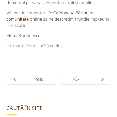
domeniul psihanalizei pentru copii și familii.
Vă invit în comentarii în
Cafeneaua Părinților-
comunitate online
să ne descrețim frunțile împreună
în discuții.
Elena Burlănescu
Formator Podul lui Sfredeluș
Post
navigation
Rolul
RE-
părintelui în
CONNECT
adaptarea
ROMANIA:
socială
transformar
CAUTĂ ÎN SITE
treptată a
ea afacerilor