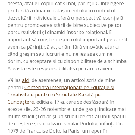
acesta, atât ei, copiii, cât și noi, părinții. O înțelegere
profundă a dinamicii atașamentului în contextul
dezvoltării individuale oferă o perspectivă esențială
pentru promovarea stării de bine subiective pe tot
parcursul vieții și dinamici însorite relațional. E
important să conștientizăm rolul important pe care îl
avem ca părinți, să acționăm fără vinovăție atunci
când greșim sau lucrurile nu ne ies așa cum ne
dorim, cu acceptare și cu disponibilitate de a schimba.
Aceasta este responsabilitatea pe care o avem.
Vă las
aici
, de asemenea, un articol scris de mine
pentru
Conferința Internațională de Educație și
Creativitate pentru o Societate Bazată pe
Cunoaștere
, ediția a 17-a, care se desfășoară în
aceste zile, 23-26 noiembrie, unde găsiți indicate mai
multe studii și chiar și un studiu de caz al unui spațiu
de creștere și socializare similar Podului, înființat în
1979 de Francoise Dolto la Paris, un reper în