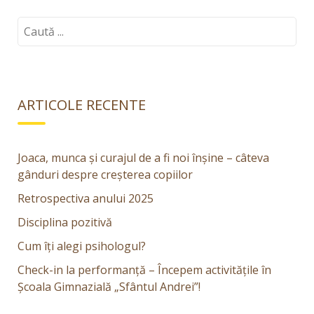
copilului – o
prin
Caută:
experiență
networking,
conștientă
marketing și
de viață
vânzări
ARTICOLE RECENTE
Joaca, munca și curajul de a fi noi înșine – câteva
gânduri despre creșterea copiilor
Retrospectiva anului 2025
Disciplina pozitivă
Cum îți alegi psihologul?
Check-in la performanță – Începem activitățile în
Școala Gimnazială „Sfântul Andrei”!