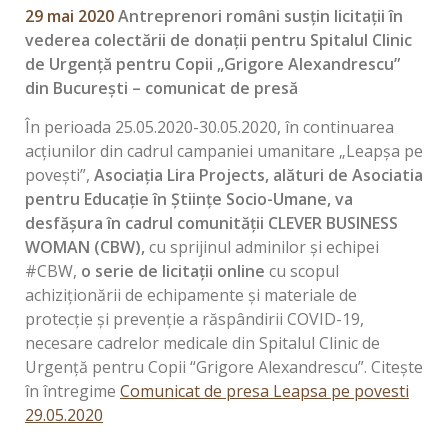
29 mai 2020
Antreprenori români susțin licitații
în
vederea colectării de donații pentru Spitalul Clinic
de Urgență pentru Copii „Grigore Alexandrescu”
din București
– comunicat de presă
În perioada 25.05.2020-30.05.2020, în continuarea
acțiunilor din cadrul campaniei umanitare „Leapșa pe
povești”,
Asociaţia Lira Projects, alături de Asociatia
pentru Educaţie în Ştiinţe Socio-Umane, va
desfăşura în cadrul comunităţii CLEVER BUSINESS
WOMAN (CBW),
cu sprijinul adminilor și echipei
#CBW,
o serie de licitaţii online
cu scopul
achiziționării de echipamente și materiale de
protecție şi prevenție a răspândirii COVID-19,
necesare cadrelor medicale din Spitalul Clinic de
Urgență pentru Copii “Grigore Alexandrescu”. Citește
în întregime
Comunicat de presa Leapsa pe povesti
29.05.2020