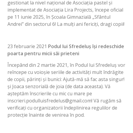
gestionat la nivel național de Asociația pastel și
implementat de Asociația Lira Projects, începe oficial
pe 11 iunie 2025, în Școala Gimnazială „Sfântul
Andrei” din sectorul 6! La mulți ani fericiți, dragi copii!
23 februarie 2021
Podul lui Sfredeluș își redeschide
poarta pentru micii săi prieteni
Începând din 2 martie 2021, în Podul lui Sfredeluș vor
reîncepe cu voioșie seriile de activități mult îndrăgite
de copii, părinți și bunici: Ajută-mă să fac asta singur!
și Joaca senzorială de joia (de data aceasta). Vă
așteptăm înscrierile cu mic cu mare pe
inscrieri.podulluisfredelus@gmail.com
! Vă rugăm să
verificați cu organizatorii îndeplinirea regulilor de
protecție înainte de venirea în pod.