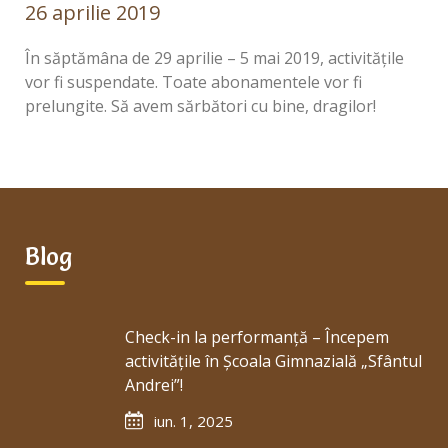
26 aprilie 2019
În săptămâna de 29 aprilie – 5 mai 2019, activitățile
vor fi suspendate. Toate abonamentele vor fi
prelungite.
Să avem sărbători cu bine, dragilor!
Blog
Check-in la performanță – Începem
activitățile în Școala Gimnazială „Sfântul
Andrei”!
iun. 1, 2025