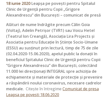
18 iunie 2020
Leapșa pe povești pentru Spitalul
Clinic de Urgență pentru Copii „Grigore
Alexandrescu” din București
– comunicat de presă
Alături de nume îndrăgite precum Călin Goia
(Voltaj), Adelin Petrișor (TVR1) sau Voicu Hetel
(Teatrul Ion Creangă), Asociaţia Lira Projects și
Asociatia pentru Educaţie în Ştiinţe Socio-Umane
(ESSU) au susținut prin lectură, timp de 75 de zile
(02.04.2020-15.06.2020), apelul public la donații în
beneficiul Spitalului Clinic de Urgență pentru Copii
“Grigore Alexandrescu” din București, colectând
11.000 lei direcționați INTEGRAL spre achiziția de
echipamente și materiale de protecție şi prevenire
a răspândirii noului coronavirus, necesare cadrelor
medicale.
Citește în întregime
Comunicat de presa
Leapsa pe povesti 18.06.2020