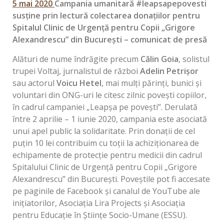
5 mai 2020
Campania umanitară
#leapsapepovesti
susţine prin lectură colectarea donațiilor pentru
Spitalul Clinic de Urgență pentru Copii „Grigore
Alexandrescu” din București – comunicat de presă
Alături de nume îndrăgite precum
Călin Goia
, solistul
trupei Voltaj, jurnalistul de război
Adelin Petrișor
sau actorul
Voicu Hetel
, mai mulți părinți, bunici și
voluntari din ONG-uri le citesc zilnic povești copiilor,
în cadrul campaniei „Leapșa pe povești”. Derulată
între 2 aprilie – 1 iunie 2020, campania este asociată
unui apel public la solidaritate. Prin donații de cel
puţin 10 lei contribuim cu toții la achiziționarea de
echipamente de protecție pentru medicii din cadrul
Spitalului Clinic de Urgență pentru Copii „Grigore
Alexandrescu” din București. Poveștile pot fi accesate
pe paginile de Facebook și canalul de YouTube ale
inițiatorilor, Asociația Lira Projects și Asociația
pentru Educație în Științe Socio-Umane (ESSU).