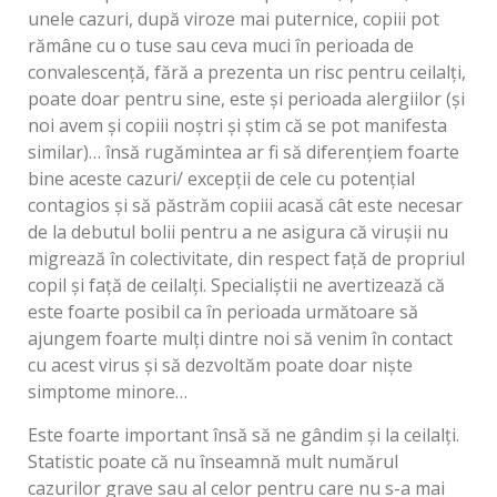
unele cazuri, după viroze mai puternice, copiii pot
rămâne cu o tuse sau ceva muci în perioada de
convalescență, fără a prezenta un risc pentru ceilalți,
poate doar pentru sine, este și perioada alergiilor (și
noi avem și copiii noștri și știm că se pot manifesta
similar)… însă rugămintea ar fi să diferențiem foarte
bine aceste cazuri/ excepții de cele cu potențial
contagios și să păstrăm copiii acasă cât este necesar
de la debutul bolii pentru a ne asigura că virușii nu
migrează în colectivitate, din respect față de propriul
copil și față de ceilalți. Specialiștii ne avertizează că
este foarte posibil ca în perioada următoare să
ajungem foarte mulți dintre noi să venim în contact
cu acest virus și să dezvoltăm poate doar niște
simptome minore…
Este foarte important însă să ne gândim și la ceilalți.
Statistic poate că nu înseamnă mult numărul
cazurilor grave sau al celor pentru care nu s-a mai