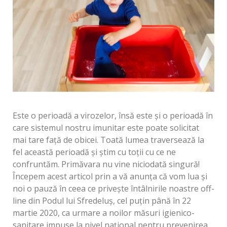
Este o perioadă a virozelor, însă este și o perioadă în
care sistemul nostru imunitar este poate solicitat
mai tare față de obicei. Toată lumea traversează la
fel această perioadă și știm cu toții cu ce ne
confruntăm. Primăvara nu vine niciodată singură!
Începem acest articol prin a vă anunța că vom lua și
noi o pauză în ceea ce privește întâlnirile noastre off-
line din Podul lui Sfredeluș, cel puțin până în 22
martie 2020, ca urmare a noilor măsuri igienico-
sanitare impuse la nivel național pentru prevenirea