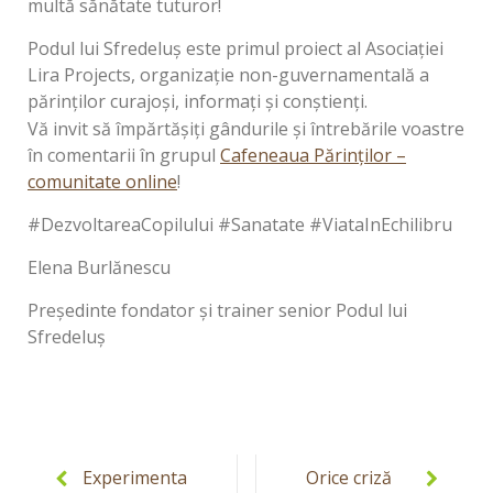
multă sănătate tuturor!
Podul lui Sfredeluș este primul proiect al Asociației
Lira Projects, organizație non-guvernamentală a
părinților curajoși, informați și conștienți.
Vă invit să împărtășiți gândurile și întrebările voastre
în comentarii în grupul
Cafeneaua Părinților –
comunitate online
!
#DezvoltareaCopilului #Sanatate #ViataInEchilibru
Elena Burlănescu
Președinte fondator și trainer senior Podul lui
Sfredeluș
Post
navigation
Experimenta
Orice criză