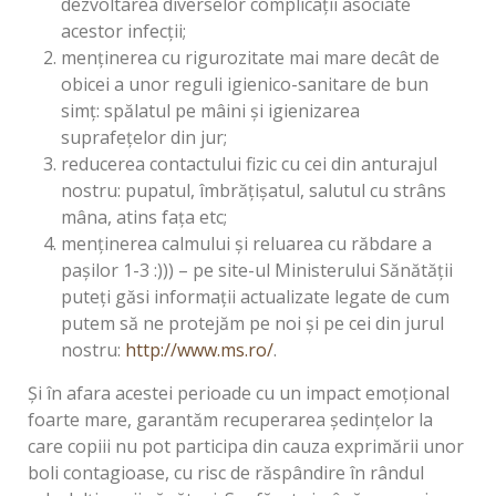
dezvoltarea diverselor complicații asociate
acestor infecții;
menținerea cu rigurozitate mai mare decât de
obicei a unor reguli igienico-sanitare de bun
simț: spălatul pe mâini și igienizarea
suprafețelor din jur;
reducerea contactului fizic cu cei din anturajul
nostru: pupatul, îmbrățișatul, salutul cu strâns
mâna, atins fața etc;
menținerea calmului și reluarea cu răbdare a
pașilor 1-3 :))) – pe site-ul Ministerului Sănătății
puteți găsi informații actualizate legate de cum
putem să ne protejăm pe noi și pe cei din jurul
nostru:
http://www.ms.ro/
.
Și în afara acestei perioade cu un impact emoțional
foarte mare, garantăm recuperarea ședințelor la
care copiii nu pot participa din cauza exprimării unor
boli contagioase, cu risc de răspândire în rândul