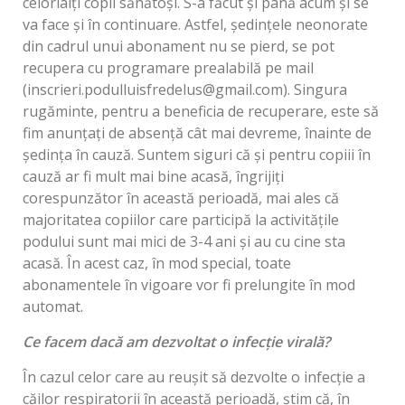
celorlalți copii sănătoși. S-a făcut și până acum și se
va face și în continuare. Astfel, ședințele neonorate
din cadrul unui abonament nu se pierd, se pot
recupera cu programare prealabilă pe mail
(inscrieri.podulluisfredel
us@gmail.com
). Singura
rugăminte, pentru a beneficia de recuperare, este să
fim anunțați de absență cât mai devreme, înainte de
ședința în cauză. Suntem siguri că și pentru copiii în
cauză ar fi mult mai bine acasă, îngrijiți
corespunzător în această perioadă, mai ales că
majoritatea copiilor care participă la activitățile
podului sunt mai mici de 3-4 ani și au cu cine sta
acasă. În acest caz, în mod special, toate
abonamentele în vigoare vor fi prelungite în mod
automat.
Ce facem dacă am dezvoltat o infecție virală?
În cazul celor care au reușit să dezvolte o infecție a
căilor respiratorii în această perioadă, știm că, în