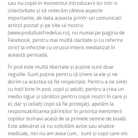
sau nu copiii în momentul introducerii lor intr-o
colectivitate și să reiterăm câteva aspecte
importante, de data aceasta printr-un comunicat/
articol postat și pe site-ul nostru
(www.podulluisfredelus.ro), nu numai pe pagina de
Facebook, pentru mai multă claritate și cu referire
strict la infecțiile cu virusul intens mediatizat în
această perioadă.
În pod este multă libertate și puține sunt doar
regulile. Sunt puține pentru că ținem la ele și ne
dorim ca acestea să fie respectate. Pentru a ne simți
cu toții bine în pod, copii și adulti, pentru a crea un
mediu sigur și sănătos pentru copiii noștri în care și
ei, dar și ceilalți copii să fie protejați, apelăm la
responsabilizarea părinților în privința menținerii
copiilor bolnavi acasă de la primele semne de boală.
Este adevărat că nu solicităm avize sau analize
medicale, nici nu am avea cum… sunt și copii care vin