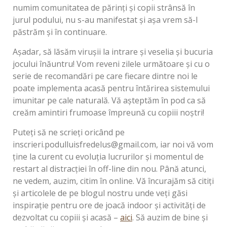
numim comunitatea de părinți și copii strânsă în
jurul podului, nu s-au manifestat și așa vrem să-l
păstrăm și în continuare.
Așadar, să lăsăm virușii la intrare și veselia și bucuria
jocului înăuntru! Vom reveni zilele următoare și cu o
serie de recomandări pe care fiecare dintre noi le
poate implementa acasă pentru întărirea sistemului
imunitar pe cale naturală. Vă așteptăm în pod ca să
creăm amintiri frumoase împreună cu copiii noștri!
Puteți să ne scrieți oricând pe
inscrieri.podulluisfredelus@gmail.com
, iar noi vă vom
ține la curent cu evoluția lucrurilor și momentul de
restart al distracției în off-line din nou. Până atunci,
ne vedem, auzim, citim în online. Vă încurajăm să citiți
și articolele de pe blogul nostru unde veți găsi
inspirație pentru ore de joacă indoor și activități de
dezvoltat cu copiii și acasă –
aici
. Să auzim de bine și