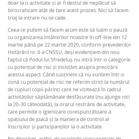
doar la o activitate și ar fi destul de neplăcut să
birocratizam atât de tare acest proces. Nici să facem
triaj la intrare nu se cade.
Ceea ce putem să facem acum este să luăm o pauză
cu organizarea întâlnirilor noastre în off-line din 12
martie până pe 22 martie 2020, conform prevederilor
Hotărârii nr. 6 a CNSSU, deși evidențiem din nou
faptul că Podul lui Sfredeluș nu intră într-o categorie
cu potențial de risc și insistăm asupra precizării
acestui aspect. Când susținem că nu suntem într-o
zonă cu potențial de risc ne referim strict la numărul
de cupluri copii-părinți care ne vizitează în cadrul
activităților săptămânale desfășurate (nu ajunge nici
la 20-30 câteodată), la orarul restrâns de activitate,
care permite o igienizare corespunzătoare a
spațiului de joacă și la maniera de control al
înscrișilor și participanților la o activitate.
Ne disociem, astfel, de practicile concurențiale de