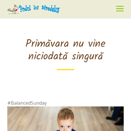
Skip
to
content
Primăvara nu vine
niciodată singură
#BalancedSunday