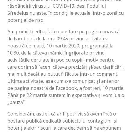
răspândirii virusului COVID-19, deși Podul lui
Sfredeluș nu este, în condițiile actuale, într-o zonă cu
potențial de risc.
Am primit feedback la o postare pe pagina noastră
de Facebook de la ora 09.45 privind activitatea
noastră de marți, 10 martie 2020, programată la
10.30, de la câteva mămici îngrijorate privind
activitățile derulate în pod cu copiii, motiv pentru
care dorim să facem câteva precizări și/sau clarificări,
mai mult decât au putut fi făcute într-un comment.
Ultima activitate, așa cum s-a comunicat și anterior
pe pagina noastră de Facebook, a fost ieri, 10 martie.
Până pe 22 martie suntem în expectativă și vom lua o
„pauză”.
Considerăm, astfel, că ar fi potrivit să ave
m încă o
postare publică dedicată subiectului contagiunii și
potențialelor riscuri la care decidem să ne expunem