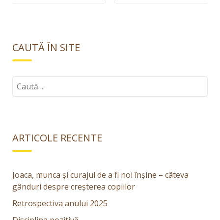
rea prin
aduce cu sine
joacă a
oportunități
culorilor
uriașe
CAUTĂ ÎN SITE
Caută:
ARTICOLE RECENTE
Joaca, munca și curajul de a fi noi înșine – câteva
gânduri despre creșterea copiilor
Retrospectiva anului 2025