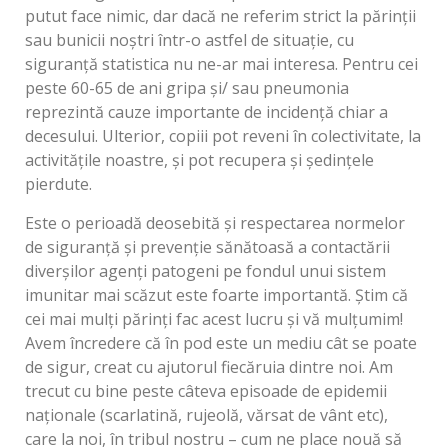
putut face nimic, dar dacă ne referim strict la părinții
sau bunicii noștri într-o astfel de situație, cu
siguranță statistica nu ne-ar mai interesa. Pentru cei
peste 60-65 de ani gripa și/ sau pneumonia
reprezintă cauze importante de incidență chiar a
decesului. Ulterior, copiii pot reveni în colectivitate, la
activitățile noastre, și pot recupera și ședințele
pierdute.
Este o perioadă deosebită și respectarea normelor
de siguranță și prevenție sănătoasă a contactării
diverșilor agenți patogeni pe fondul unui sistem
imunitar mai scăzut este foarte importantă. Știm că
cei mai mulți părinți fac acest lucru și vă mulțumim!
Avem încredere că în pod este un mediu cât se poate
de sigur, creat cu ajutorul fiecăruia dintre noi. Am
trecut cu bine peste câteva episoade de epidemii
naționale (scarlatină, rujeolă, vărsat de vânt etc),
care la noi, în tribul nostru – cum ne place nouă să