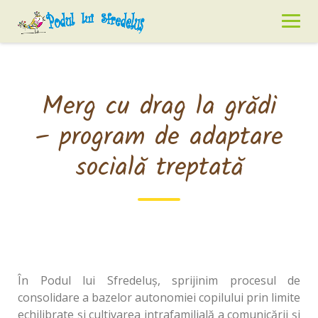
Skip
to
content
Merg cu drag la grădi
– program de adaptare
socială treptată
În Podul lui Sfredeluș, sprijinim procesul de
consolidare a bazelor autonomiei copilului prin limite
echilibrate și cultivarea intrafamilială a comunicării și