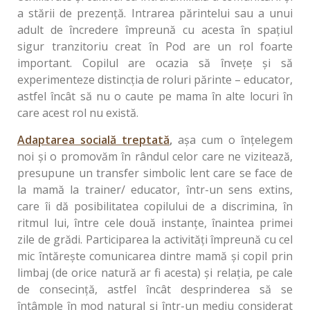
a stării de prezență. Intrarea părintelui sau a unui
adult de încredere împreună cu acesta în spațiul
sigur tranzitoriu creat în Pod are un rol foarte
important. Copilul are ocazia să învețe și să
experimenteze distincția de roluri părinte – educator,
astfel încât să nu o caute pe mama în alte locuri în
care acest rol nu există.
Adaptarea socială treptată
,
așa cum o înțelegem
noi și o promovăm în rândul celor care ne vizitează,
presupune un transfer simbolic lent care se face de
la mamă la trainer/ educator, într-un sens extins,
care îi dă posibilitatea copilului de a discrimina, în
ritmul lui, între cele două instanțe, înaintea primei
zile de grădi. Participarea la activități împreună cu cel
mic întărește comunicarea dintre mamă și copil prin
limbaj (de orice natură ar fi acesta) și relația, pe cale
de consecință, astfel încât desprinderea să se
întâmple în mod natural și într-un mediu considerat