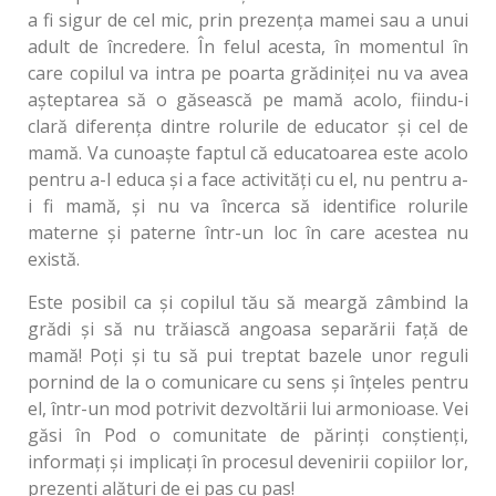
a fi sigur de cel mic, prin prezența mamei sau a unui
adult de încredere. În felul acesta, în momentul în
care copilul va intra pe poarta grădiniței nu va avea
așteptarea să o găsească pe mamă acolo, fiindu-i
clară diferența dintre rolurile de educator și cel de
mamă. Va cunoaște faptul că educatoarea este acolo
pentru a-l educa și a face activități cu el, nu pentru a-
i fi mamă, și nu va încerca să identifice rolurile
materne și paterne într-un loc în care acestea nu
există.
Este posibil ca și copilul tău să meargă zâmbind la
grădi și să nu trăiască angoasa separării față de
mamă! Poți și tu să pui treptat bazele unor reguli
pornind de la o comunicare cu sens și înțeles pentru
el, într-un mod potrivit dezvoltării lui armonioase. Vei
găsi în Pod o comunitate de părinți conștienți,
informați și implicați în procesul devenirii copiilor lor,
prezenți alături de ei pas cu pas!