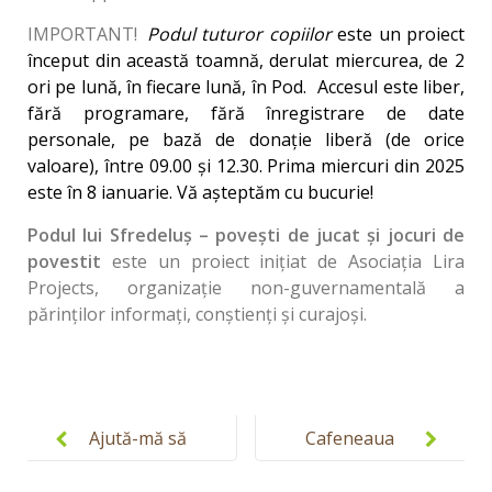
IMPORTANT!
Podul tuturor copiilor
este un proiect
început din această toamnă, derulat miercurea, de 2
ori pe lună, în fiecare lună, în Pod.
Accesul este liber,
fără programare, fără înregistrare de date
personale, pe bază de donație liberă (de orice
valoare), între 09.00 și 12.30. Prima miercuri din 2025
este în 8 ianuarie. Vă așteptăm cu bucurie!
Podul lui Sfredeluș – povești de jucat și jocuri de
povestit
este un proiect inițiat de Asociația Lira
Projects, organizație non-guvernamentală a
părinților informați, conștienți și curajoși.
Post
navigation
Ajută-mă să
Cafeneaua
fac asta
Părinților