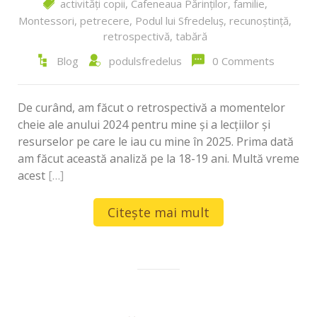
activități copii
,
Cafeneaua Părinților
,
familie
,
Montessori
,
petrecere
,
Podul lui Sfredeluș
,
recunoștință
,
retrospectivă
,
tabără
Blog
podulsfredelus
0 Comments
De curând, am făcut o retrospectivă a momentelor
cheie ale anului 2024 pentru mine și a lecțiilor și
resurselor pe care le iau cu mine în 2025. Prima dată
am făcut această analiză pe la 18-19 ani. Multă vreme
acest
[…]
Citește mai mult