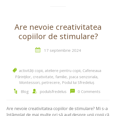
Are nevoie creativitatea
copiilor de stimulare?
17 septembrie 2024
activități copii
,
ateliere pentru copii
,
Cafeneaua
Părinților
,
creativitate
,
familie
,
joaca senzoriala
,
Montessori
,
petrecere
,
Podul lui Sfredeluș
Blog
podulsfredelus
0 Comments
Are nevoie creativitatea copiilor de stimulare? Mi s-a
întâmplat de mai multe ori să aud despre unii copii că