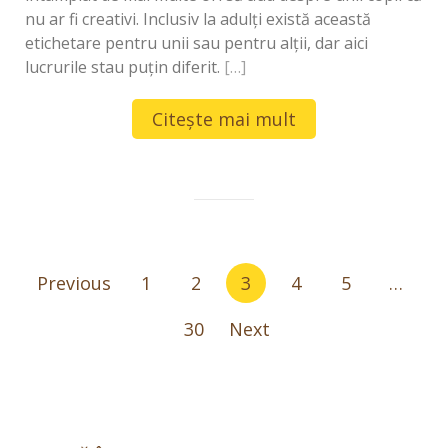
nu ar fi creativi. Inclusiv la adulți există această
etichetare pentru unii sau pentru alții, dar aici
lucrurile stau puțin diferit.
[…]
Citește mai mult
Navigare
Previous
1
2
3
4
5
…
în
articole
30
Next