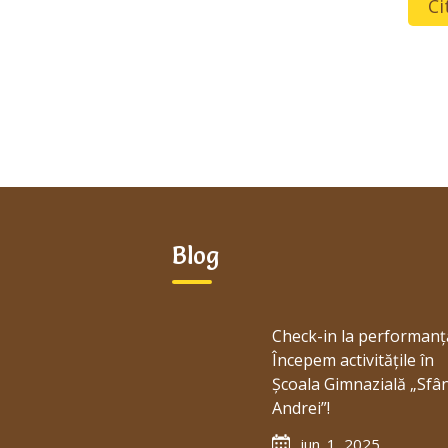
Ci
Blog
Check-in la performanț
Începem activitățile în
Școala Gimnazială „Sfâ
Andrei”!
iun. 1, 2025