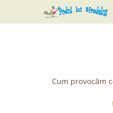
Skip
to
content
Cum provocăm cop