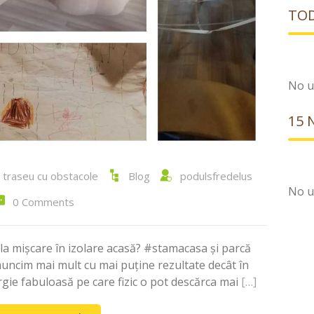
TOD
No u
15 
,
traseu cu obstacole
Blog
podulsfredelus
No u
0 Comments
 mișcare în izolare acasă? #stamacasa și parcă
muncim mai mult cu mai puține rezultate decât în
rgie fabuloasă pe care fizic o pot descărca mai
[…]