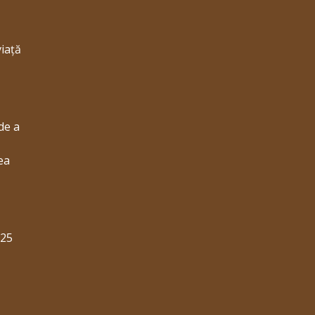
viață
de a
ea
025