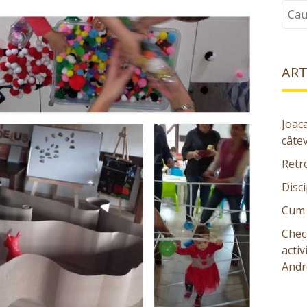
Caut
ART
Joaca
câte
Retr
Disci
Cum î
Chec
activ
Andre