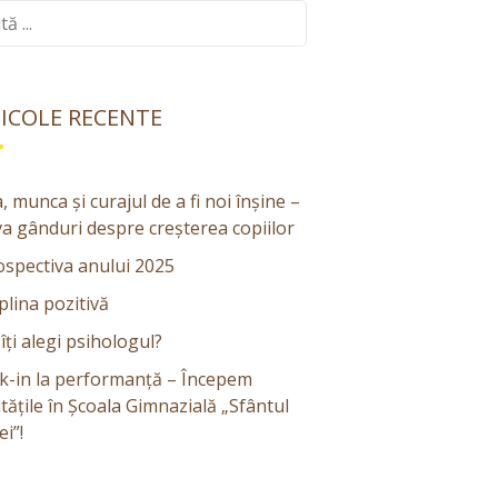
ă:
ICOLE RECENTE
, munca și curajul de a fi noi înșine –
va gânduri despre creșterea copiilor
ospectiva anului 2025
plina pozitivă
ți alegi psihologul?
k-in la performanță – Începem
itățile în Școala Gimnazială „Sfântul
i”!