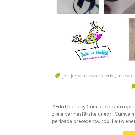
joc
,
joc si miscare
,
labirint
,
miscare
#EduThursday Cum provocăm copiii la
zilele par nesfârșite uneori. Cumva 
perioada precedentă, copiii au o ene