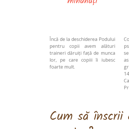
minunați
Încă de la deschiderea Podului
Co
pentru copii avem alături
p
traineri dăruiți față de munca
se
lor, pe care copiii îi iubesc
as
foarte mult.
gr
1
C
Pr
Cum să înscrii c