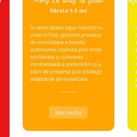
i
Merg cu drag la grădi
Aj
Vârsta 1-5 ani
În acest spațiu sigur tranzitoriu
creat în Pod, sprijinim procesul
de consolidare a bazelor
autonomiei copilului prin limite
echilibrate și cultivarea
intrafamilială a comunicării și a
stării de prezență prin strategii
adaptative personalizate.
Mai multe