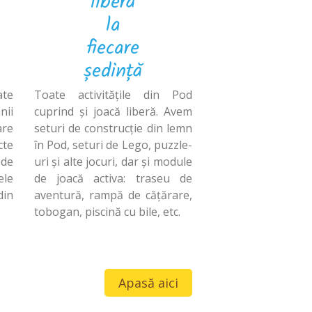
liberă
la
fiecare
ședință
ate
Toate activitățile din Pod
nii
cuprind și joacă liberă. Avem
re
seturi de construcție din lemn
te
în Pod, seturi de Lego, puzzle-
de
uri și alte jocuri, dar și module
ele
de joacă activa: traseu de
din
aventură, rampă de cățărare,
tobogan, piscină cu bile, etc.
Apasă aici