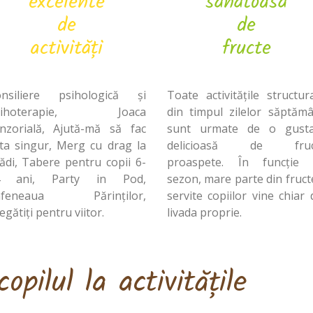
excelente
sănătoasă
de
de
activități
fructe
nsiliere psihologică și
Toate activitățile structur
sihoterapie, Joaca
din timpul zilelor săptămâ
nzorială, Ajută-mă să fac
sunt urmate de o gusta
ta singur, Merg cu drag la
delicioasă de fruc
ădi, Tabere pentru copii 6-
proaspete. În funcție 
4 ani, Party in Pod,
sezon, mare parte din fruct
afeneaua Părinților,
servite copiilor vine chiar 
egătiți pentru viitor.
livada proprie.
opilul la activitățile