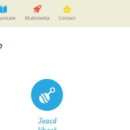
unicate
Multimedia
Contact
?
Joacă