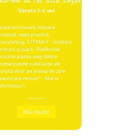
ută-mă să fac asta singur
Vârsta 1-5 ani
Joacă senzorială, mișcare
creativă, viață practică,
storytelling, STEAM+E - învățare
prin joc și joacă. "Rădăcinile
oricărei plante aleg dintre
numeroasele substanțe ale
solului doar pe acelea de care
planta are nevoie." - Maria
Montessori
Mai multe