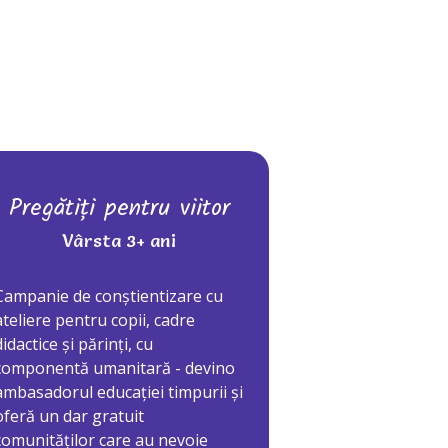
Pregătiți pentru viitor
Vârsta 3+ ani
Campanie de conștientizare cu
ateliere pentru copii, cadre
didactice și părinți, cu
componentă umanitară - devino
ambasadorul educației timpurii și
oferă un dar gratuit
comunităților care au nevoie