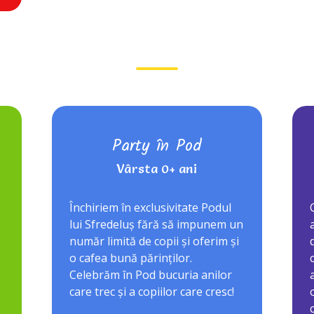
Party în Pod
Vârsta 0+ ani
Închiriem în exclusivitate Podul
lui Sfredeluș fără să impunem un
număr limită de copii și oferim și
o cafea bună părinților.
Celebrăm în Pod bucuria anilor
care trec și a copiilor care cresc!