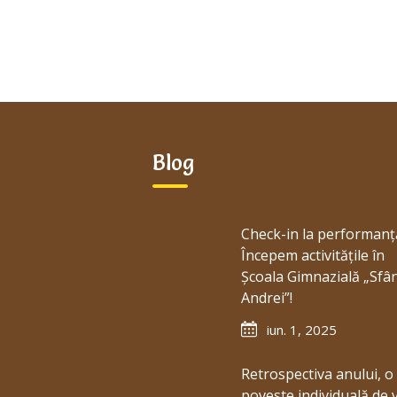
Blog
Check-in la performanț
Începem activitățile în
Școala Gimnazială „Sfâ
Andrei”!
iun. 1, 2025
Retrospectiva anului, o
poveste individuală de 