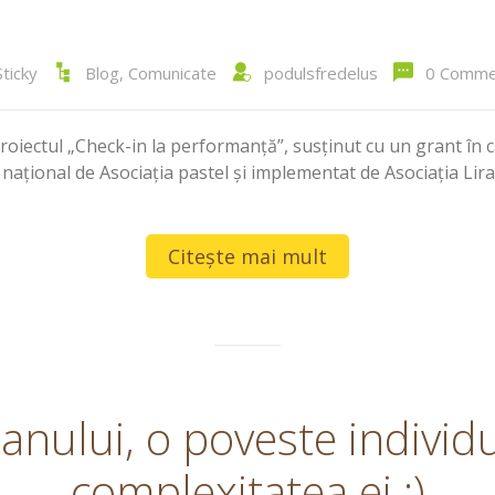
ticky
Blog
,
Comunicate
podulsfredelus
0 Comme
oiectul „Check-in la performanță”, susținut cu un grant în 
ațional de Asociația pastel și implementat de Asociația Lira 
Citește mai mult
anului, o poveste individu
complexitatea ei :)