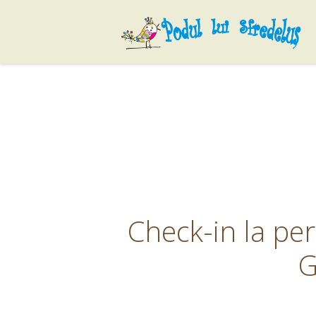
Skip
to
content
Check-in la per
G