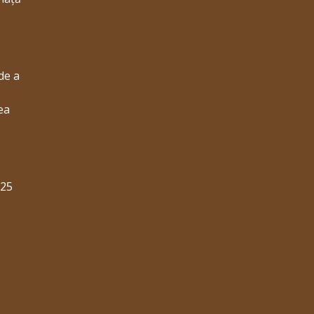
de a
ea
025