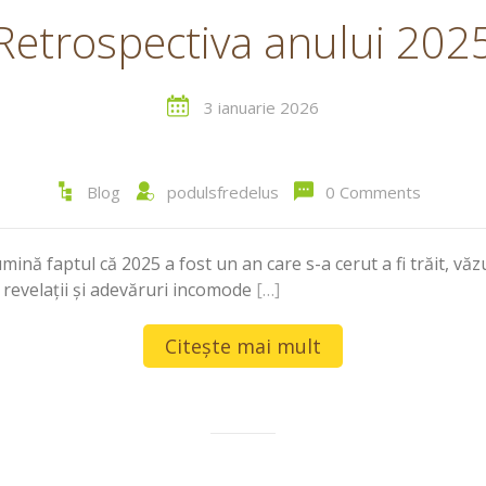
Retrospectiva anului 202
3 ianuarie 2026
Blog
podulsfredelus
0 Comments
nă faptul că 2025 a fost un an care s-a cerut a fi trăit, văzut,
u revelații și adevăruri incomode
[…]
Citește mai mult