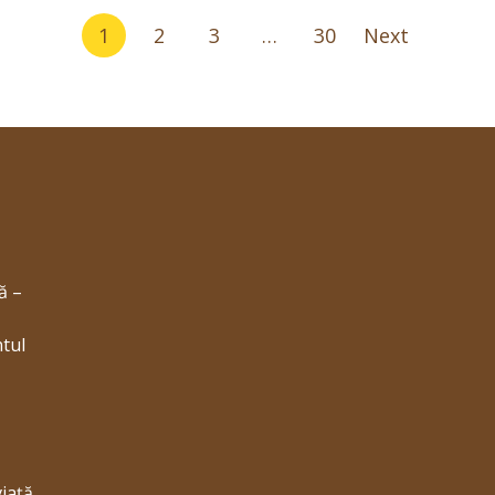
1
2
3
…
30
Next
ă –
ntul
viață