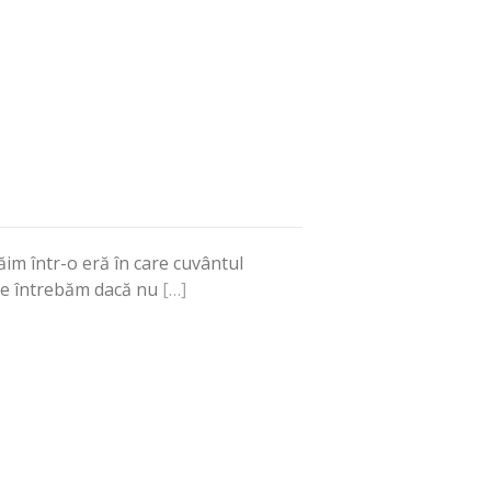
ăim într-o eră în care cuvântul
ă. Ne întrebăm dacă nu
[…]