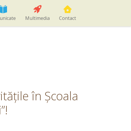
unicate
Multimedia
Contact
tățile în Școala
”!