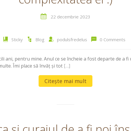
22 decembrie 2023
Sticky
Blog
podulsfredelus
0 Comments
icili ani, pentru mine. Anul ce se încheie a fost departe de a
ulte. Îmi place să învăț și tot
[…]
Citește mai mult
 și curajul de a fi noi în